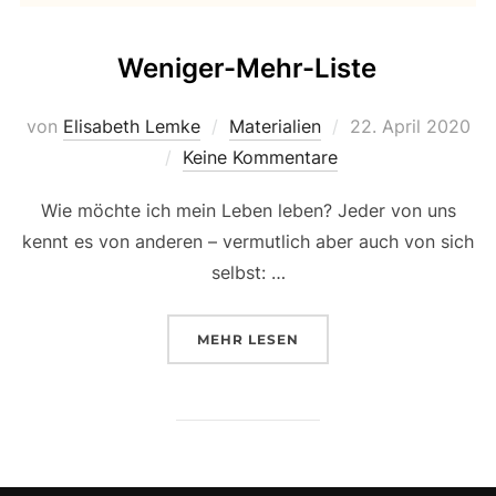
Weniger-Mehr-Liste
Veröffentlicht
von
Elisabeth Lemke
Materialien
22. April 2020
am
Keine Kommentare
Wie möchte ich mein Leben leben? Jeder von uns
kennt es von anderen – vermutlich aber auch von sich
selbst: …
ÜBER „WENIGER-MEHR-LISTE“
MEHR
LESEN