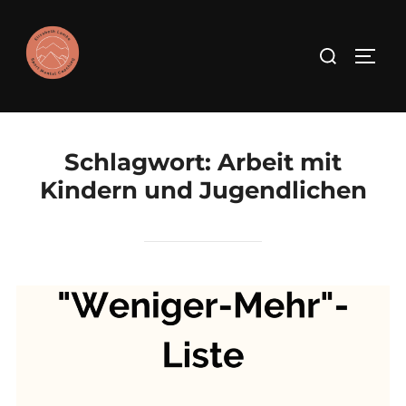
Zum
Inhalt
Suchen
SEIT
springen
nach:
Schlagwort:
Arbeit mit
Kindern und Jugendlichen